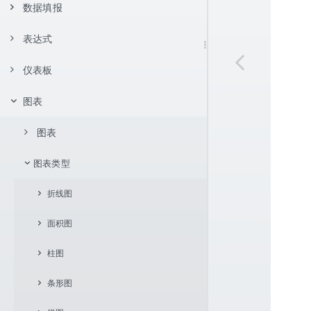
页面设置
JNDI 数据源
数据库数据集
数据填报
报表类型
简单报表
数据展开方式
报表设置
用户自定义 java.sql.DataSource
服务器虚拟数据源数据集
父格设置
不展开
表达式
简单填报范例
控件与交互
分组报表
明细型报表
条件过滤
服务器数据源
存储过程数据集
单元格坐标体系
向下展开
左父格
分组报表
排序着色展示
控件类型
仪表板
基本语法
数据过滤与聚合
多数据源报表
简单分组报表
控件支持
内置数据集
报表样式
向右展开
上父格
相对坐标
交叉报表
交叉报表
分组报表
数据联动
交叉分组折叠报表
函数
表达式中引用单元格
图表
简介
报表功能
单元格坐标应用示例
条件渲染
数据过滤
简单多源报表
条形码和二维码
计算字段
Excel 导入
参数机制
单元格拉伸与内容自适应
绝对坐标
通用设置
数据汇总
过滤器
条件分组
自定义分组报表
数据校验
表达式中引用数据集字段
表达式应用
排序
数据聚合方式
多源多片交叉报表
常用函数
图片
背景色
表达式过滤
组件
图表
套打
环比
CSV 导入
坐标条件
数据格式
换行计算
过滤器中使用参数
表达式分组
表达式分组报表
填报事件
序号控制
报表函数
斜线表头
行高
点击列头排序
数据集过滤
每隔 2 行变背景色
数据比较统计
分页报表
同比
组件装饰
容器
图表类型
图表插入方式
双向扩展单元格坐标
单元格链接
按段长动态分组报表
日期与时间相关函数
浮动控件
新值
多列头点击排序
组内序号
多条件数据过滤
列值重复高亮显示
明细数据折叠
数据保存
中文大写样式的数字
分栏报表
逐层累加
分页时重复显示标题
参数
入门范例
参数查询
边距
折线图
内容渲染
动态显示前 N 个分组
数学函数
分页
添加箭头排序
行序号
单元格过滤数据集
最大值高亮显示
解决行隐藏后序号不连续问题
千分位格式显示数字
数据暂存
跨层累加
主子报表
按组分页
简单两栏报表
图表
边框
面积图
基础折线图
移动端支持
条件渲染
文本函数
字体颜色
每页序号重新开始
使用图标
星期判断
条件汇总
每页显示固定行
列分栏
填报实现详解
轮播表
参数与链接
简单主子报表
标题
柱图
堆叠折线图
基础面积图
字体扩展
其它函数
字体样式
中文形式显示日期
占比
补充空白行
行分栏
网页
水印
主从联动报表
参数实现数据查询
盒子样式
条形图
标记点
堆叠面积图
柱图
字体扩展自定义渲染
函数自定义
列宽
累计平均值
页内合计
组内分栏
进度条