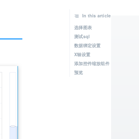
In this article
选择图表
测试sql
数据绑定设置
X轴设置
添加控件缩放组件
预览