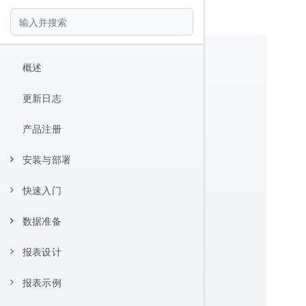
概述
更新日志
产品注册
安装与部署
快速入门
安装
数据准备
Hello World
报表设计器
报表设计
数据源配置
快捷键
数据集管理
JDBC 数据源
报表示例
核心概念