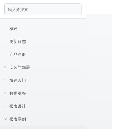
概述
更新日志
产品注册
安装与部署
快速入门
安装
数据准备
Hello World
报表设计器
报表设计
数据源配置
快捷键
数据集管理
JDBC 数据源
报表示例
核心概念