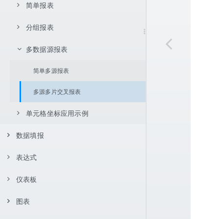
页面设置
JNDI 数据源
数据库数据集
报表类型
简单报表
数据展开方式
报表设置
用户自定义 java.sql.DataSource
服务器虚拟数据源数据集
父格设置
不展开
控件与交互
分组报表
明细型报表
条件过滤
服务器数据源
存储过程数据集
单元格坐标体系
向下展开
左父格
分组报表
排序着色展示
数据过滤与聚合
多数据源报表
简单分组报表
控件支持
内置数据集
报表样式
向右展开
上父格
相对坐标
交叉报表
交叉报表
分组报表
交叉分组折叠报表
报表功能
条件渲染
数据过滤
简单多源报表
条形码和二维码
计算字段
Excel 导入
参数机制
单元格拉伸与内容自适应
绝对坐标
通用设置
数据汇总
过滤器
条件分组
自定义分组报表
排序
数据聚合方式
多源多片交叉报表
图片
背景色
表达式过滤
套打
CSV 导入
坐标条件
数据格式
换行计算
过滤器中使用参数
表达式分组
表达式分组报表
单元格坐标应用示例
序号控制
斜线表头
行高
点击列头排序
数据集过滤
每隔 2 行变背景色
分页报表
双向扩展单元格坐标
单元格链接
按段长动态分组报表
浮动控件
新值
多列头点击排序
组内序号
多条件数据过滤
列值重复高亮显示
明细数据折叠
数据填报
分栏报表
环比
分页时重复显示标题
内容渲染
动态显示前 N 个分组
分页
添加箭头排序
行序号
单元格过滤数据集
最大值高亮显示
解决行隐藏后序号不连续问题
同比
主子报表
按组分页
简单两栏报表
表达式
简单填报范例
条件渲染
字体颜色
每页序号重新开始
使用图标
逐层累加
每页显示固定行
列分栏
参数与链接
简单主子报表
控件类型
仪表板
基本语法
字体扩展
字体样式
跨层累加
补充空白行
行分栏
水印
主从联动报表
参数实现数据查询
数据联动
函数
表达式中引用单元格
图表
简介
字体扩展自定义渲染
列宽
条件汇总
页内合计
组内分栏