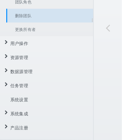
根据账号添加用户
团队角色
直接添加用户
删除团队
更换所有者
用户操作
资源管理
收藏夹
访问
数据源管理
新建
注册用户
文件模板
任务管理
数据库数据源
修改密码
修改名称
虚拟数据源
系统设置
制定计划
密码找回
移动
API数据源
SQL数据集
制定任务
系统集成
退出团队
导入
Adapt数据源
查看执行日志
产品注册
ServiceLoader
导出