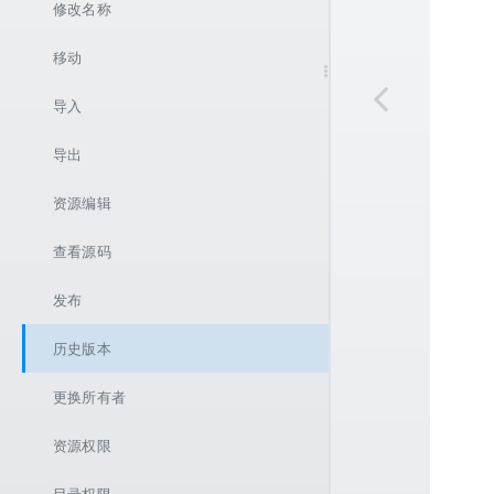
根据账号添加用户
团队角色
修改密码
修改名称
直接添加用户
删除团队
密码找回
移动
更换所有者
退出团队
导入
导出
资源编辑
查看源码
发布
历史版本
更换所有者
资源权限
目录权限